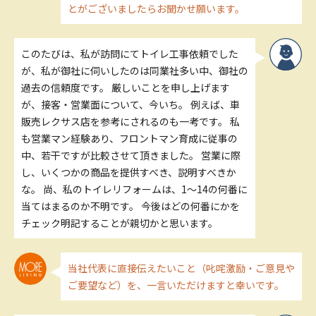
とがございましたらお聞かせ願います。
このたびは、私が訪問にてトイレ工事依頼でした
が、私が御社に伺いしたのは同業社多い中、御社の
過去の信頼度です。 厳しいことを申し上げます
が、接客・営業面について、今いち。 例えば、車
販売レクサス店を参考にされるのも一考です。 私
も営業マン経験あり、フロントマン育成に従事の
中、若干ですが比較させて頂きました。 営業に際
し、いくつかの商品を提供すべき、説明すべきか
な。 尚、私のトイレリフォームは、1～14の何番に
当てはまるのか不明です。 今後はどの何番にかを
チェック明記することが親切かと思います。
当社代表に直接伝えたいこと（叱咤激励・ご意見や
ご要望など）を、一言いただけますと幸いです。