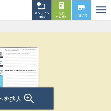
オンライン
無料
来店予約
相談
お見積り
トを拡大