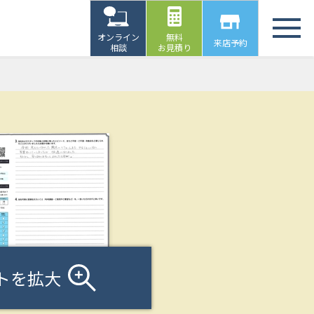
オンライン
無料
来店予約
相談
お見積り
トを拡大