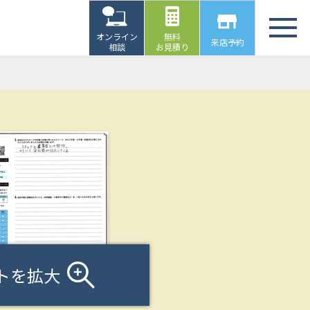
オンライン
無料
来店予約
相談
お見積り
トを拡大