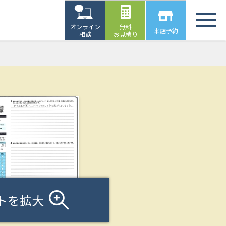
オンライン
無料
来店予約
相談
お見積り
トを拡大