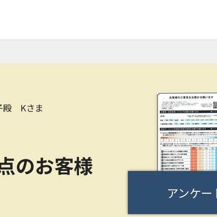
子殿 Kさま
0点のお客様
アンケー