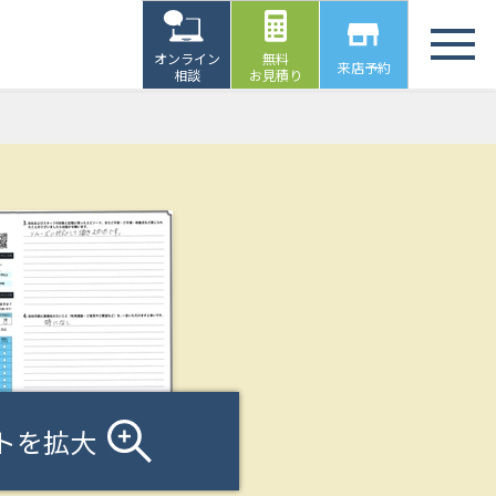
オンライン
無料
来店予約
相談
お見積り
トを拡大