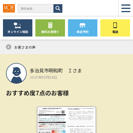
オンライン
相談
無料
お見積り
来店予約
電話
お客さまの声
多治見市明和町 Ｉさま
2025年09月04日
おすすめ度7点のお客様