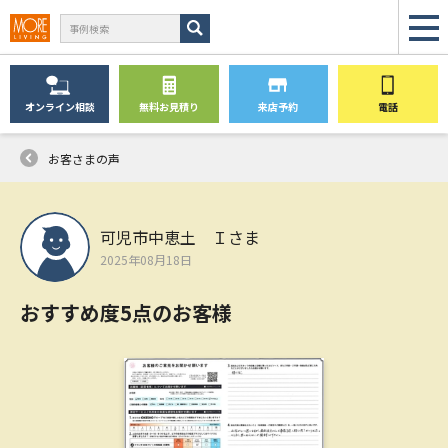
オンライン
相談
無料
お見積り
来店予約
電話
お客さまの声
可児市中恵土 Ｉさま
2025年08月18日
おすすめ度5点のお客様