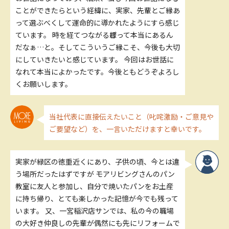
ことができたらという経緯に、実家、先輩とご縁あ
って選ぶべくして運命的に導かれたようにすら感じ
ています。 時を経てつながるこ゚縁って本当にあるん
だなぁ…と。そしてこういうご縁こそ、今後も大切
にしていきたいと感じています。 今回はお世話に
なれて本当によかったです。今後ともどうぞよろし
くお願いします。
当社代表に直接伝えたいこと（叱咤激励・ご意見や
ご要望など）を、一言いただけますと幸いです。
実家が緑区の徳重近くにあり、子供の頃、今とは違
う場所だったはずですが モアリビングさんのパン
教室に友人と参加し、自分で焼いたパンをお土産
に持ち帰り、とても楽しかった記憶が今でも残って
います。 又、一宮稲沢店サンでは、私の今の職場
の大好き仲良しの先輩が偶然にも先にリフォームで