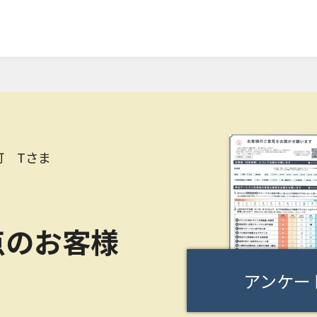
町 Tさま
点のお客様
アンケー