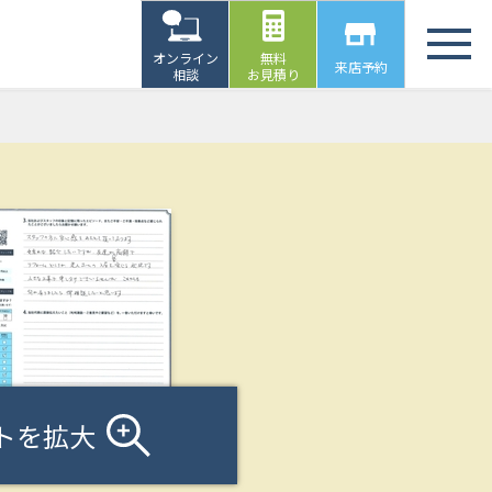
オンライン
無料
来店予約
相談
お見積り
トを拡大