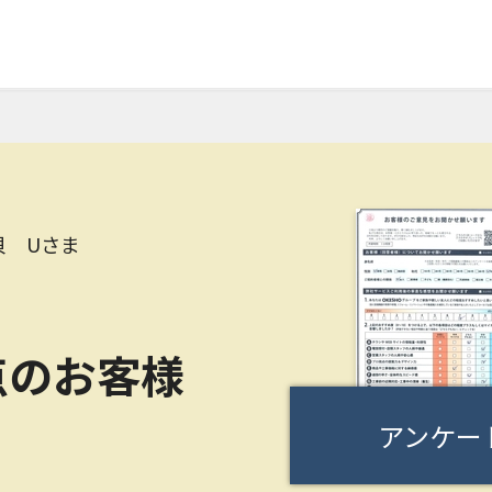
貝 Uさま
点のお客様
アンケー