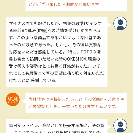
とがございましたらお聞かせ願います。
マイナス面でも記述したが、初期の段階(サインす
る直前)に 軋み(便座)への苦情を受け止めてもらえ
ず、このような商品であるという ような回答であ
ったのが残念であった。 しかし、その後は真摯な
対応をいただき感謝している。 特に、TOTOの職
員も含めて訪問いただいた時のOKESHOの職員の
受け答えや姿勢はとても良く好感がもてた。 いず
れにしても最後まで客の要望に粘り強く対応いただ
けたことに 感謝している。
当社代表に直接伝えたいこと（叱咤激励・ご意見や
ご要望など）を、一言いただけますと幸いです。
毎日使うトイレ、商品として販売する場合、その製
品について もっとしっかり理解と把握をしていた