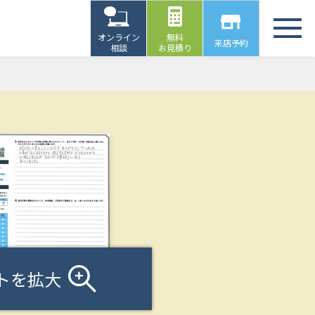
オンライン
無料
来店予約
相談
お見積り
トを拡大