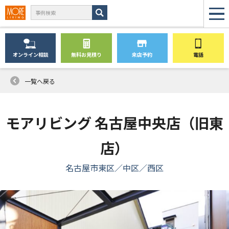
オンライン
相談
無料
お見積り
来店予約
電話
一覧へ戻る
モアリビング 名古屋中央店（旧東
店）
名古屋市東区／中区／西区