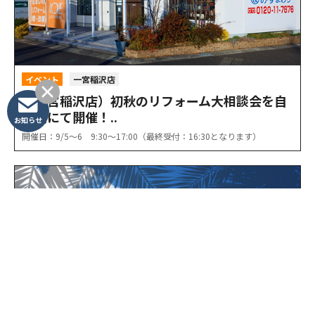
イベント
一宮稲沢店
（一宮稲沢店）初秋のリフォーム大相談会を自
店舗にて開催！..
お知らせ
開催日：9/5〜6 9:30〜17:00（最終受付：16:30となります）