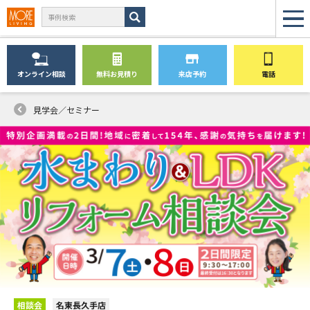
オンライン
相談
無料
お見積り
来店予約
電話
見学会／セミナー
相談会
名東長久手店