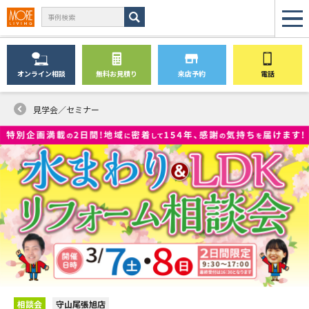
オンライン
相談
無料
お見積り
来店予約
電話
見学会／セミナー
相談会
守山尾張旭店