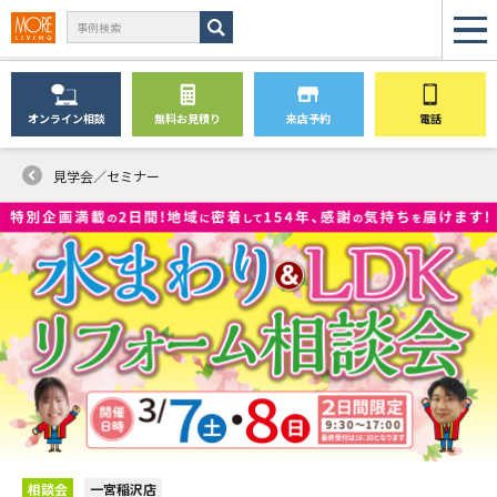
オンライン
相談
無料
お見積り
来店予約
電話
見学会／セミナー
相談会
一宮稲沢店