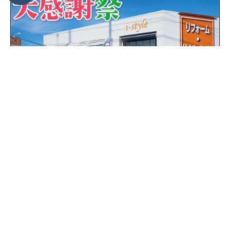
イベント
一宮稲沢店
（一宮稲沢店）12周年大感謝祭を自店舗にて開
催！（令和8..
開催日：5/9、5/10