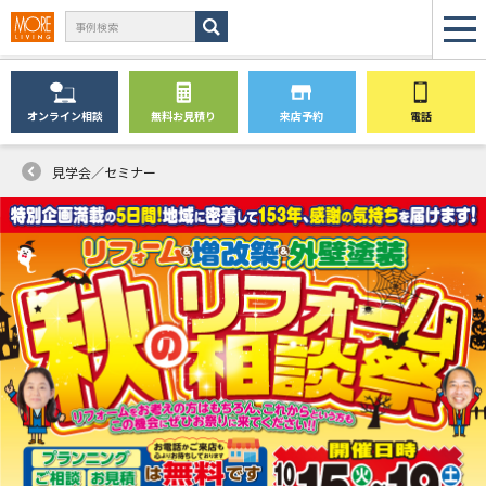
オンライン
相談
無料
お見積り
来店予約
電話
見学会／セミナー