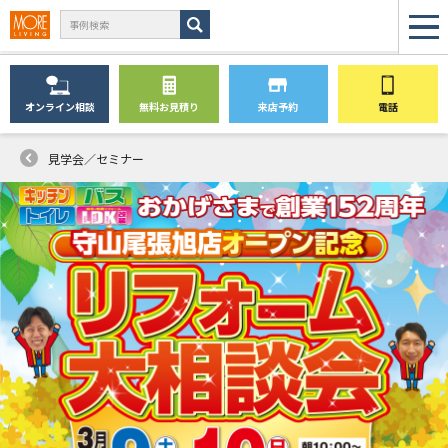
オンライン
相談
無料
お見積り
来店予約
電話
見学会／セミナー