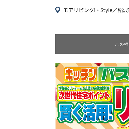
モアリビングi・Style／稲沢
この相