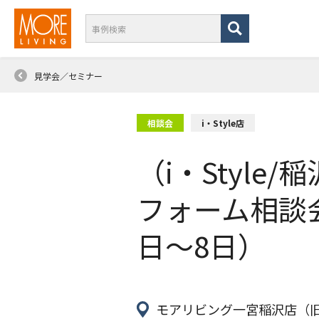
見学会／セミナー
相談会
i・Style店
（i・Styl
フォーム相談会
日〜8日）
モアリビング一宮稲沢店（旧i・