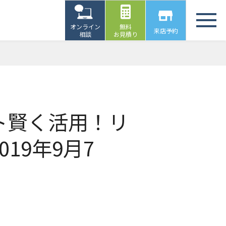
オンライン
無料
来店予約
相談
お見積り
ント賢く活用！リ
19年9月7