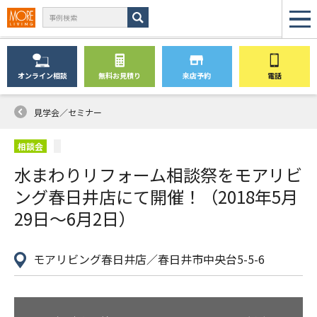
オンライン
相談
無料
お見積り
来店予約
電話
見学会／セミナー
相談会
水まわりリフォーム相談祭をモアリビ
ング春日井店にて開催！（2018年5月
29日〜6月2日）
モアリビング春日井店／春日井市中央台5-5-6