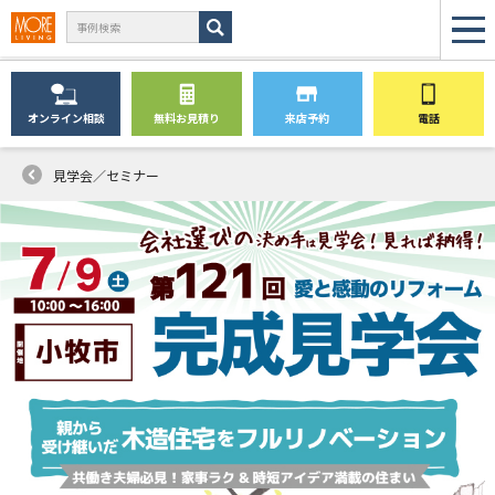
オンライン
相談
無料
お見積り
来店予約
電話
見学会／セミナー