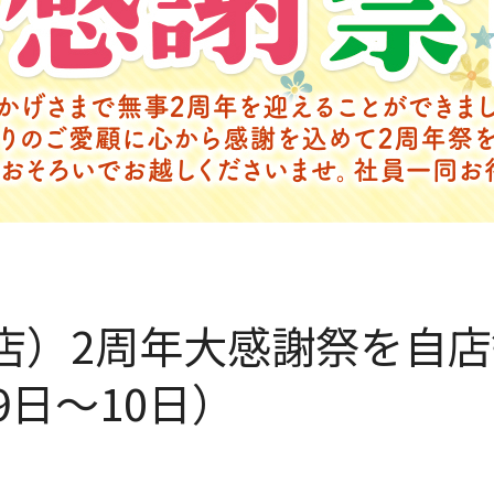
店）2周年大感謝祭を自
9日〜10日）