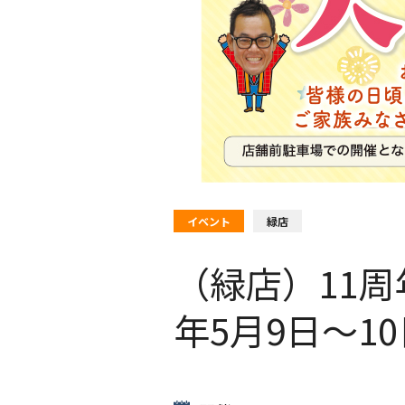
イベント
緑店
（緑店）11
年5月9日〜1