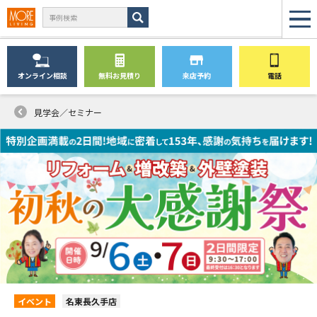
オンライン
相談
無料
お見積り
来店予約
電話
見学会／セミナー
イベント
名東長久手店