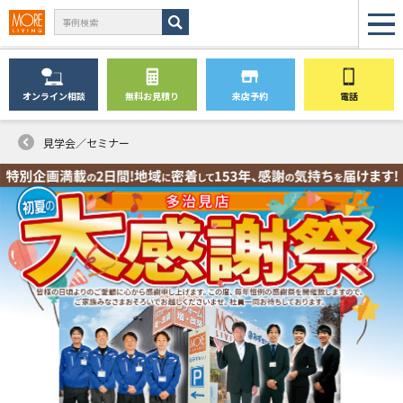
オンライン
相談
無料
お見積り
来店予約
電話
見学会／セミナー