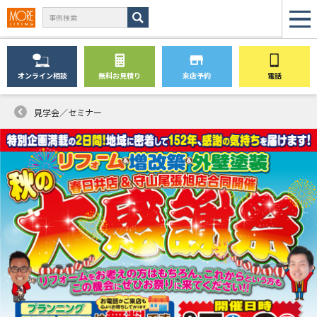
オンライン
相談
無料
お見積り
来店予約
電話
見学会／セミナー