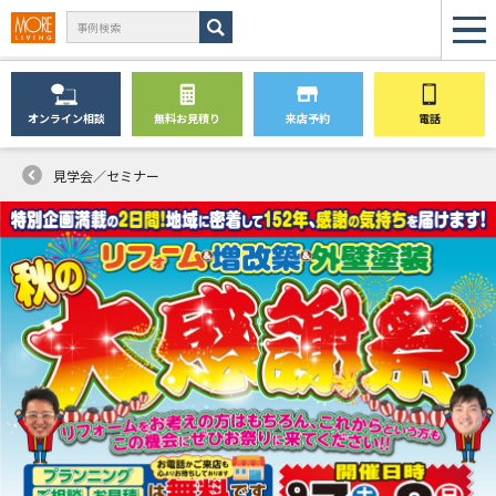
オンライン
相談
無料
お見積り
来店予約
電話
見学会／セミナー