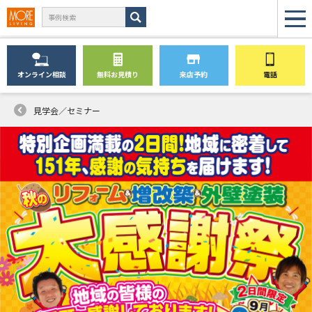
オンライン
相談
無料
お見積り
来店予約
電話
見学会／セミナー