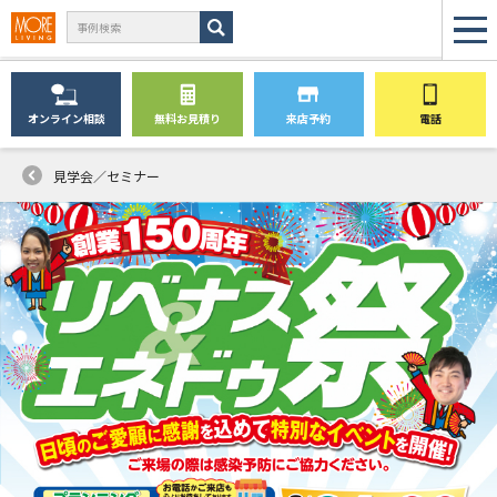
オンライン
相談
無料
お見積り
来店予約
電話
見学会／セミナー