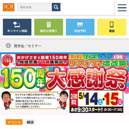
オンライン
相談
無料
お見積り
来店予約
電話
見学会／セミナー
イベント
緑店