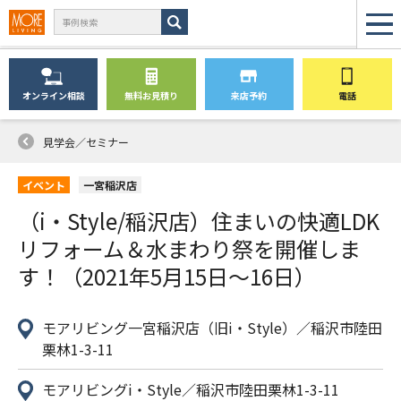
オンライン
相談
無料
お見積り
来店予約
電話
見学会／セミナー
イベント
一宮稲沢店
（i・Style/稲沢店）住まいの快適LDK
リフォーム＆水まわり祭を開催しま
す！（2021年5月15日〜16日）
モアリビング一宮稲沢店（旧i・Style）／稲沢市陸田
栗林1-3-11
モアリビングi・Style／稲沢市陸田栗林1-3-11