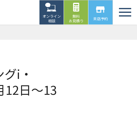
オンライン
無料
来店予約
相談
お見積り
グi・
月12日〜13