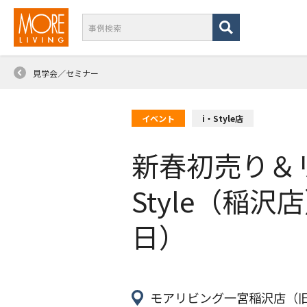
見学会／セミナー
イベント
i・Style店
新春初売り＆
Style（稲沢
日）
モアリビング一宮稲沢店（旧i・