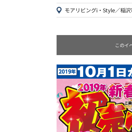
モアリビングi・Style／稲沢
このイ