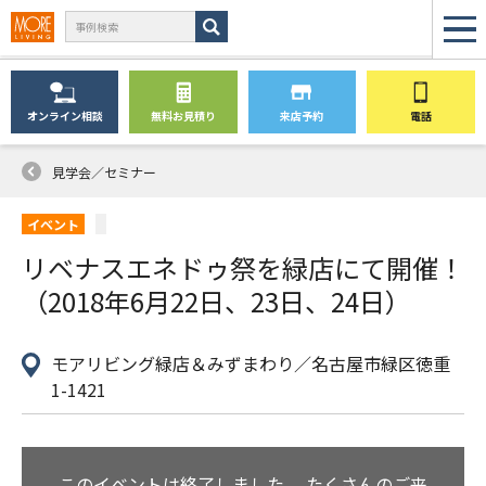
オンライン
相談
無料
お見積り
来店予約
電話
見学会／セミナー
イベント
リベナスエネドゥ祭を緑店にて開催！
（2018年6月22日、23日、24日）
モアリビング緑店＆みずまわり／名古屋市緑区徳重
1-1421
このイベントは終了しました。
たくさんのご来