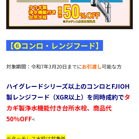
【❻コンロ・レンジフード】
対象期間：令和7年3月20日までに
お引渡し
可能な方
ハイグレードシリーズ以上のコンロとFJIOH
製レンジフード（XGR以上）を同時成約で
タ
カギ製浄水機能付き台所水栓、商品代
50%OFF
<
※タッチレス水栓は対象外