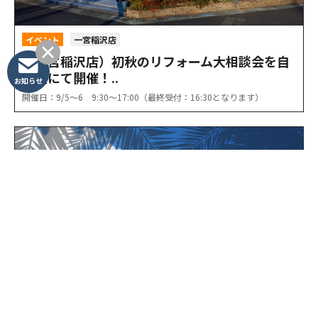
イベント
一宮稲沢店
（一宮稲沢店）初秋のリフォーム大相談会を自
店舗にて開催！..
お知らせ
開催日：9/5〜6 9:30〜17:00（最終受付：16:30となります）