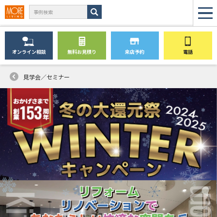
オンライン
相談
無料
お見積り
来店予約
電話
見学会／セミナー