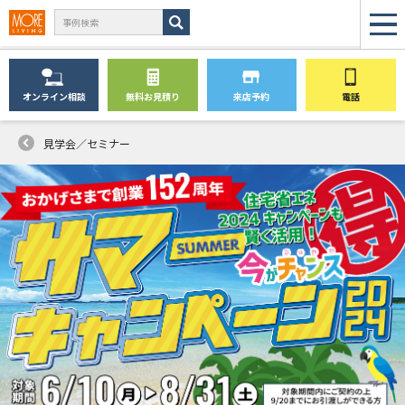
オンライン
相談
無料
お見積り
来店予約
電話
見学会／セミナー