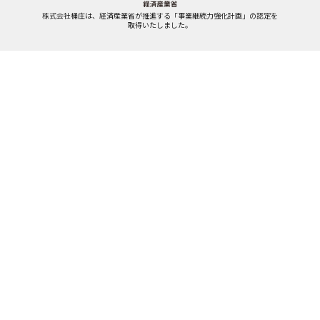
株式会社桶庄は、経済産業省が推進する「事業継続力強化計画」の認定を
取得いたしました。
OKESHOGROUP
桶庄&みずまわり
モアリビング
名古屋Rエイジ不動産
リノキューブ
Copyright (c) OKESHO Group. All Rights Reserved.