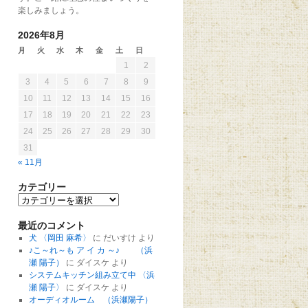
楽しみましょう。
2026年8月
月
火
水
木
金
土
日
1
2
3
4
5
6
7
8
9
10
11
12
13
14
15
16
17
18
19
20
21
22
23
24
25
26
27
28
29
30
31
« 11月
カテゴリー
最近のコメント
犬 〈岡田 麻希〉
に
だいすけ
より
♪こ～れ～も ア イ カ ～♪ （浜
瀬 陽子）
に
ダイスケ
より
システムキッチン組み立て中 〈浜
瀬 陽子〉
に
ダイスケ
より
オーディオルーム （浜瀬陽子）