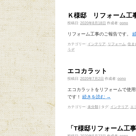
Ｋ様邸 リフォーム工
投稿日:
2020年8月18日
作成者:
oono
リフォーム工事のご報告です。
カテゴリー:
インテリア
,
リフォーム
,
住ま
うぞ
エコカラット
投稿日:
2020年7月2日
作成者:
oono
エコカラットをリフォームで使用
です！
続きを読む
→
カテゴリー:
未分類
|
タグ:
インテリア
,
エ
「T様邸リフォーム工