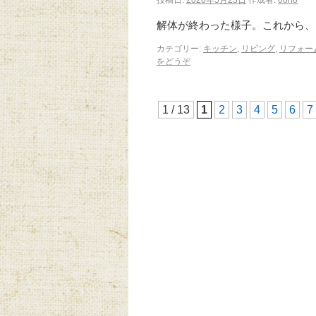
投稿日:
2020年5月23日
作成者:
oono
解体が終わった様子。これから
カテゴリー:
キッチン
,
リビング
,
リフォー
をどうぞ
1 / 13
1
2
3
4
5
6
7