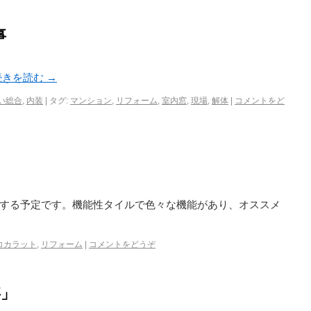
事
続きを読む
→
い総合
,
内装
|
タグ:
マンション
,
リフォーム
,
室内窓
,
現場
,
解体
|
コメントをど
する予定です。機能性タイルで色々な機能があり、オススメ
コカラット
,
リフォーム
|
コメントをどうぞ
事」