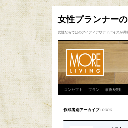
女性プランナーの
女性ならではのアイディアやアドバイスが満
コンセプト
プラン
事例&費用
oono
作成者別アーカイブ: