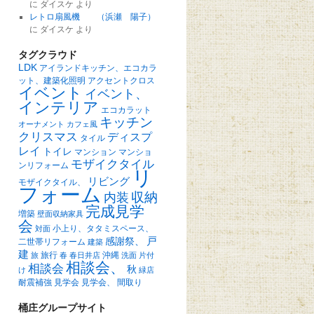
に
ダイスケ
より
レトロ扇風機 （浜瀬 陽子）
に
ダイスケ
より
タグクラウド
LDK
アイランドキッチン、エコカラ
ット、建築化照明
アクセントクロス
イベント
イベント、
インテリア
エコカラット
キッチン
オーナメント
カフェ風
クリスマス
ディスプ
タイル
レイ
トイレ
マンション
マンショ
モザイクタイル
ンリフォーム
リ
リビング
モザイクタイル、
フォーム
収納
内装
完成見学
増築
壁面収納家具
会
小上り、タタミスペース、
対面
戸
感謝祭、
二世帯リフォーム
建築
建
旅行
沖縄
旅
春
春日井店
洗面
片付
相談会、
相談会
秋
け
緑店
耐震補強
見学会
見学会、
間取り
桶庄グループサイト