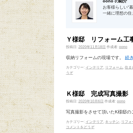
oono の紹介
お客様らしい“
一緒に理想の住
Ｙ様邸 リフォーム工
投稿日:
2020年11月18日
作成者:
oono
収納リフォームの現場です。
続
カテゴリー:
インテリア
,
リフォーム
,
住ま
うぞ
Ｋ様邸 完成写真撮影
投稿日:
2020年10月6日
作成者:
oono
写真撮影をさせて頂いたK様邸の
カテゴリー:
インテリア
,
キッチン
,
リフォ
コメントをどうぞ