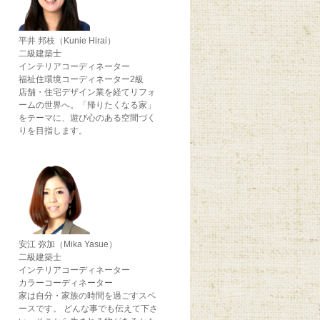
平井 邦枝（Kunie Hirai）
二級建築士
インテリアコーディネーター
福祉住環境コーディネーター2級
店舗・住宅デザイン業を経てリフォ
ームの世界へ。「帰りたくなる家」
をテーマに、遊び心のある空間づく
りを目指します。
安江 弥加（Mika Yasue）
二級建築士
インテリアコーディネーター
カラーコーディネーター
家は自分・家族の時間を過ごすスペ
ースです。 どんな事でも伝えて下さ