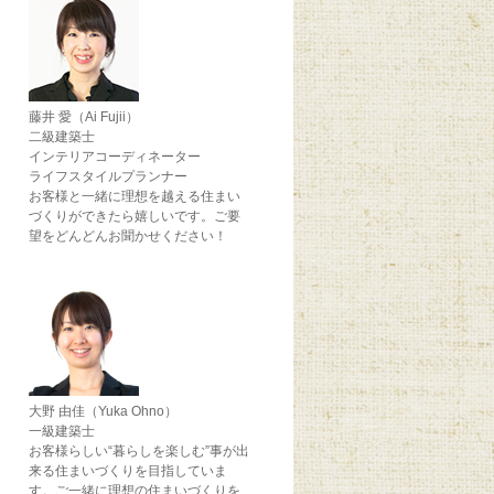
藤井 愛（Ai Fujii）
二級建築士
インテリアコーディネーター
ライフスタイルプランナー
お客様と一緒に理想を越える住まい
づくりができたら嬉しいです。ご要
望をどんどんお聞かせください！
大野 由佳（Yuka Ohno）
一級建築士
お客様らしい“暮らしを楽しむ”事が出
来る住まいづくりを目指していま
す。ご一緒に理想の住まいづくりを