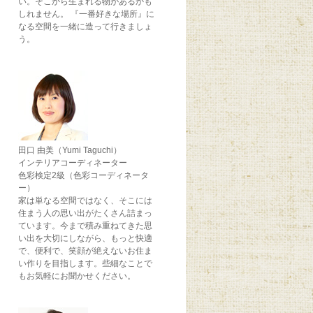
い。そこから生まれる物があるかも
しれません。 『一番好きな場所』に
なる空間を一緒に造って行きましょ
う。
田口 由美（Yumi Taguchi）
インテリアコーディネーター
色彩検定2級（色彩コーディネータ
ー）
家は単なる空間ではなく、そこには
住まう人の思い出がたくさん詰まっ
ています。今まで積み重ねてきた思
い出を大切にしながら、もっと快適
で、便利で、笑顔が絶えないお住ま
い作りを目指します。些細なことで
もお気軽にお聞かせください。