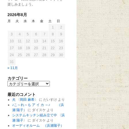
楽しみましょう。
2026年8月
月
火
水
木
金
土
日
1
2
3
4
5
6
7
8
9
10
11
12
13
14
15
16
17
18
19
20
21
22
23
24
25
26
27
28
29
30
31
« 11月
カテゴリー
最近のコメント
犬 〈岡田 麻希〉
に
だいすけ
より
♪こ～れ～も ア イ カ ～♪ （浜
瀬 陽子）
に
ダイスケ
より
システムキッチン組み立て中 〈浜
瀬 陽子〉
に
ダイスケ
より
オーディオルーム （浜瀬陽子）