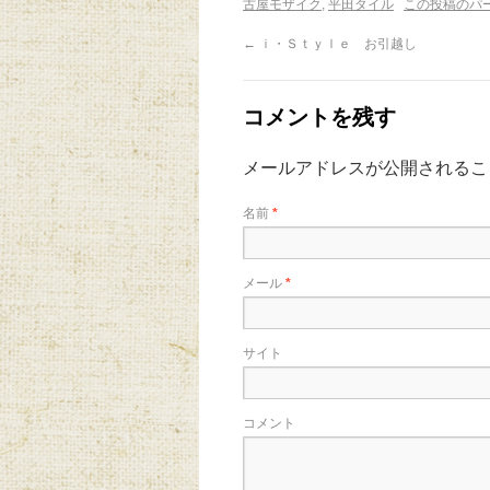
古屋モザイク
,
平田タイル
この投稿のパ
←
ｉ・Ｓｔｙｌｅ お引越し
コメントを残す
メールアドレスが公開されるこ
名前
*
メール
*
サイト
コメント