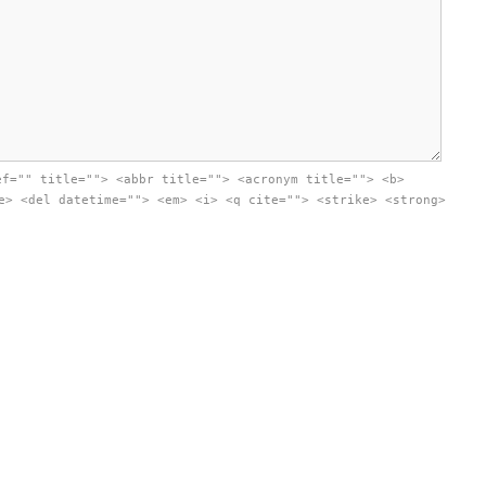
ef="" title=""> <abbr title=""> <acronym title=""> <b>
e> <del datetime=""> <em> <i> <q cite=""> <strike> <strong>