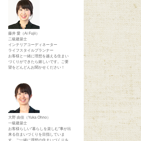
藤井 愛（Ai Fujii）
二級建築士
インテリアコーディネーター
ライフスタイルプランナー
お客様と一緒に理想を越える住まい
づくりができたら嬉しいです。ご要
望をどんどんお聞かせください！
大野 由佳（Yuka Ohno）
一級建築士
お客様らしい“暮らしを楽しむ”事が出
来る住まいづくりを目指していま
す。ご一緒に理想の住まいづくりを