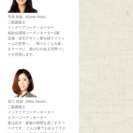
平井 邦枝（Kunie Hirai）
二級建築士
インテリアコーディネーター
福祉住環境コーディネーター2級
店舗・住宅デザイン業を経てリフォ
ームの世界へ。「帰りたくなる家」
をテーマに、遊び心のある空間づく
りを目指します。
安江 弥加（Mika Yasue）
二級建築士
インテリアコーディネーター
カラーコーディネーター
家は自分・家族の時間を過ごすスペ
ースです。 どんな事でも伝えて下さ