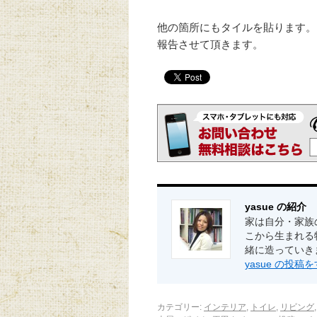
他の箇所にもタイルを貼ります。
報告させて頂きます。
yasue の紹介
家は自分・家族
こから生まれる
緒に造っていき
yasue の投
カテゴリー:
インテリア
,
トイレ
,
リビング