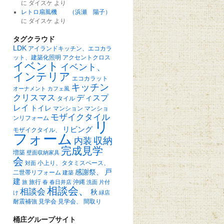
に
ダイスケ
より
レトロ扇風機 （浜瀬 陽子）
に
ダイスケ
より
タグクラウド
LDK
アイランドキッチン、エコカラ
ット、建築化照明
アクセントクロス
イベント
イベント、
インテリア
エコカラット
キッチン
オーナメント
カフェ風
クリスマス
ディスプ
タイル
レイ
トイレ
マンション
マンショ
モザイクタイル
ンリフォーム
リ
リビング
モザイクタイル、
フォーム
収納
内装
完成見学
増築
壁面収納家具
会
小上り、タタミスペース、
対面
戸
感謝祭、
二世帯リフォーム
建築
建
旅行
沖縄
旅
春
春日井店
洗面
片付
相談会、
相談会
秋
け
緑店
耐震補強
見学会
見学会、
間取り
桶庄グループサイト