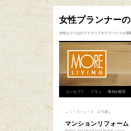
女性プランナーの
女性ならではのアイディアやアドバイスが満
コンセプト
プラン
事例&費用
←
ｉ・Ｓｔｙｌｅ お引越し
マンションリフォーム