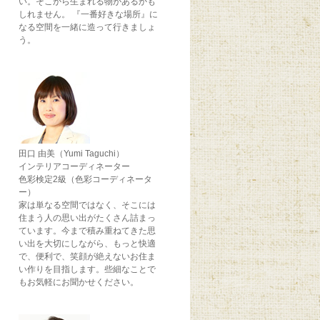
い。そこから生まれる物があるかも
しれません。 『一番好きな場所』に
なる空間を一緒に造って行きましょ
う。
田口 由美（Yumi Taguchi）
インテリアコーディネーター
色彩検定2級（色彩コーディネータ
ー）
家は単なる空間ではなく、そこには
住まう人の思い出がたくさん詰まっ
ています。今まで積み重ねてきた思
い出を大切にしながら、もっと快適
で、便利で、笑顔が絶えないお住ま
い作りを目指します。些細なことで
もお気軽にお聞かせください。