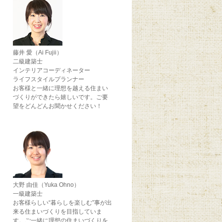
藤井 愛（Ai Fujii）
二級建築士
インテリアコーディネーター
ライフスタイルプランナー
お客様と一緒に理想を越える住まい
づくりができたら嬉しいです。ご要
望をどんどんお聞かせください！
大野 由佳（Yuka Ohno）
一級建築士
お客様らしい“暮らしを楽しむ”事が出
来る住まいづくりを目指していま
す。ご一緒に理想の住まいづくりを