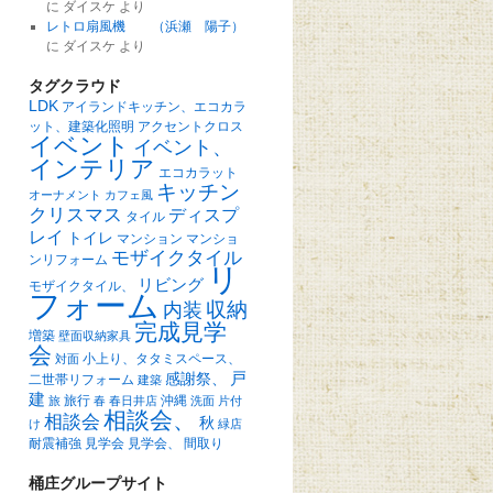
に
ダイスケ
より
レトロ扇風機 （浜瀬 陽子）
に
ダイスケ
より
タグクラウド
LDK
アイランドキッチン、エコカラ
ット、建築化照明
アクセントクロス
イベント
イベント、
インテリア
エコカラット
キッチン
オーナメント
カフェ風
クリスマス
ディスプ
タイル
レイ
トイレ
マンション
マンショ
モザイクタイル
ンリフォーム
リ
リビング
モザイクタイル、
フォーム
収納
内装
完成見学
増築
壁面収納家具
会
小上り、タタミスペース、
対面
戸
感謝祭、
二世帯リフォーム
建築
建
旅行
沖縄
旅
春
春日井店
洗面
片付
相談会、
相談会
秋
け
緑店
耐震補強
見学会
見学会、
間取り
桶庄グループサイト