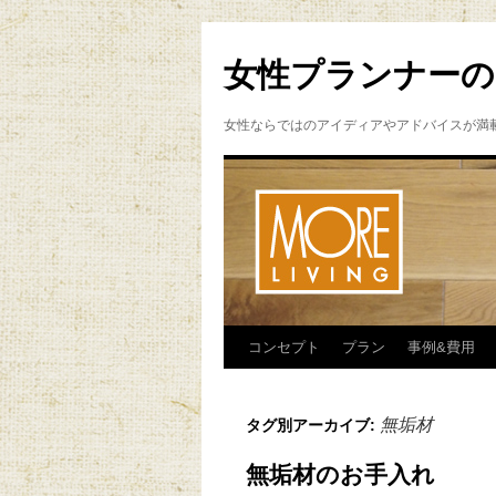
女性プランナーの
女性ならではのアイディアやアドバイスが満
コンセプト
プラン
事例&費用
無垢材
タグ別アーカイブ:
無垢材のお手入れ