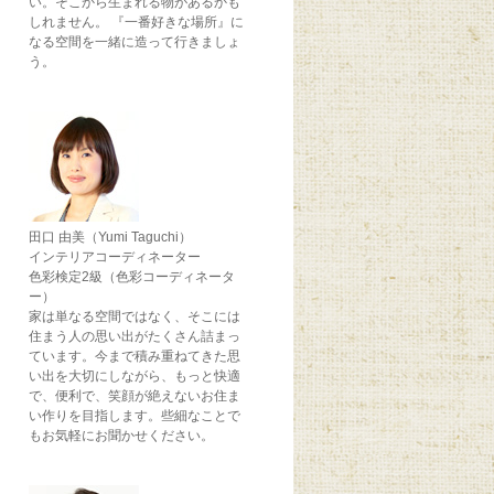
い。そこから生まれる物があるかも
しれません。 『一番好きな場所』に
なる空間を一緒に造って行きましょ
う。
田口 由美（Yumi Taguchi）
インテリアコーディネーター
色彩検定2級（色彩コーディネータ
ー）
家は単なる空間ではなく、そこには
住まう人の思い出がたくさん詰まっ
ています。今まで積み重ねてきた思
い出を大切にしながら、もっと快適
で、便利で、笑顔が絶えないお住ま
い作りを目指します。些細なことで
もお気軽にお聞かせください。