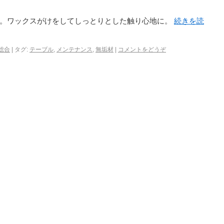
た。ワックスがけをしてしっとりとした触り心地に。
続きを読
総合
|
タグ:
テーブル
,
メンテナンス
,
無垢材
|
コメントをどうぞ