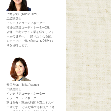
平井 邦枝（Kunie Hirai）
二級建築士
インテリアコーディネーター
福祉住環境コーディネーター2級
店舗・住宅デザイン業を経てリフォ
ームの世界へ。「帰りたくなる家」
をテーマに、遊び心のある空間づく
りを目指します。
安江 弥加（Mika Yasue）
二級建築士
インテリアコーディネーター
カラーコーディネーター
家は自分・家族の時間を過ごすスペ
ースです。 どんな事でも伝えて下さ