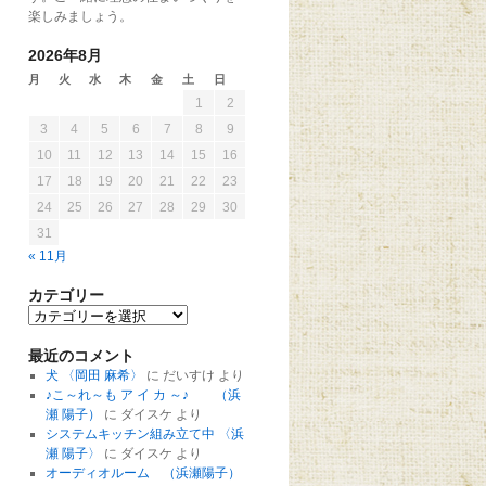
楽しみましょう。
2026年8月
月
火
水
木
金
土
日
1
2
3
4
5
6
7
8
9
10
11
12
13
14
15
16
17
18
19
20
21
22
23
24
25
26
27
28
29
30
31
« 11月
カテゴリー
最近のコメント
犬 〈岡田 麻希〉
に
だいすけ
より
♪こ～れ～も ア イ カ ～♪ （浜
瀬 陽子）
に
ダイスケ
より
システムキッチン組み立て中 〈浜
瀬 陽子〉
に
ダイスケ
より
オーディオルーム （浜瀬陽子）