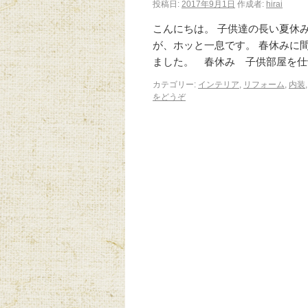
投稿日:
2017年9月1日
作成者:
hirai
こんにちは。 子供達の長い夏休
が、ホッと一息です。 春休みに
ました。 春休み 子供部屋を仕
カテゴリー:
インテリア
,
リフォーム
,
内装
をどうぞ