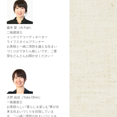
藤井 愛（Ai Fujii）
二級建築士
インテリアコーディネーター
ライフスタイルプランナー
お客様と一緒に理想を越える住まい
づくりができたら嬉しいです。ご要
望をどんどんお聞かせください！
大野 由佳（Yuka Ohno）
一級建築士
お客様らしい“暮らしを楽しむ”事が出
来る住まいづくりを目指していま
す。ご一緒に理想の住まいづくりを