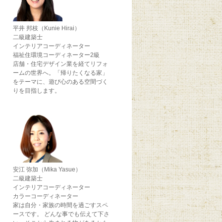
平井 邦枝（Kunie Hirai）
二級建築士
インテリアコーディネーター
福祉住環境コーディネーター2級
店舗・住宅デザイン業を経てリフォ
ームの世界へ。「帰りたくなる家」
をテーマに、遊び心のある空間づく
りを目指します。
安江 弥加（Mika Yasue）
二級建築士
インテリアコーディネーター
カラーコーディネーター
家は自分・家族の時間を過ごすスペ
ースです。 どんな事でも伝えて下さ