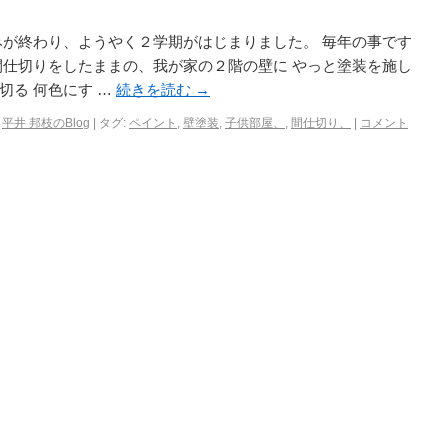
みが終わり、ようやく２学期がはじまりました。 毎年の事です
間仕切りをしたままの、我が家の２階の壁に やっと塗装を施し
切る 何色にす …
続きを読む
→
,
平井 邦枝のBlog
|
タグ:
ペイント
,
壁塗装
,
子供部屋、
,
間仕切り、
|
コメント