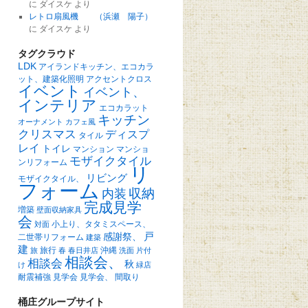
に
ダイスケ
より
レトロ扇風機 （浜瀬 陽子）
に
ダイスケ
より
タグクラウド
LDK
アイランドキッチン、エコカラ
ット、建築化照明
アクセントクロス
イベント
イベント、
インテリア
エコカラット
キッチン
オーナメント
カフェ風
クリスマス
ディスプ
タイル
レイ
トイレ
マンション
マンショ
モザイクタイル
ンリフォーム
リ
リビング
モザイクタイル、
フォーム
収納
内装
完成見学
増築
壁面収納家具
会
小上り、タタミスペース、
対面
戸
感謝祭、
二世帯リフォーム
建築
建
旅行
沖縄
旅
春
春日井店
洗面
片付
相談会、
相談会
秋
け
緑店
耐震補強
見学会
見学会、
間取り
桶庄グループサイト