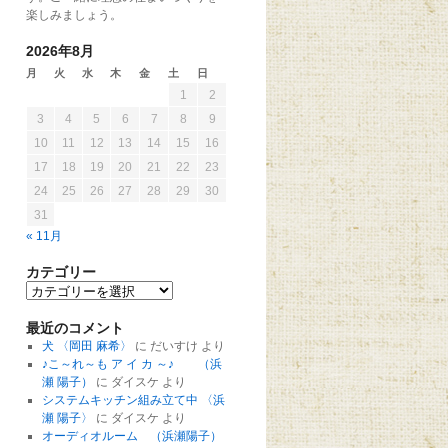
楽しみましょう。
2026年8月
月
火
水
木
金
土
日
1
2
3
4
5
6
7
8
9
10
11
12
13
14
15
16
17
18
19
20
21
22
23
24
25
26
27
28
29
30
31
« 11月
カテゴリー
最近のコメント
犬 〈岡田 麻希〉
に
だいすけ
より
♪こ～れ～も ア イ カ ～♪ （浜
瀬 陽子）
に
ダイスケ
より
システムキッチン組み立て中 〈浜
瀬 陽子〉
に
ダイスケ
より
オーディオルーム （浜瀬陽子）