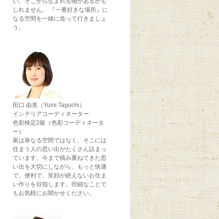
い。そこから生まれる物があるかも
しれません。 『一番好きな場所』に
なる空間を一緒に造って行きましょ
う。
田口 由美（Yumi Taguchi）
インテリアコーディネーター
色彩検定2級（色彩コーディネータ
ー）
家は単なる空間ではなく、そこには
住まう人の思い出がたくさん詰まっ
ています。今まで積み重ねてきた思
い出を大切にしながら、もっと快適
で、便利で、笑顔が絶えないお住ま
い作りを目指します。些細なことで
もお気軽にお聞かせください。