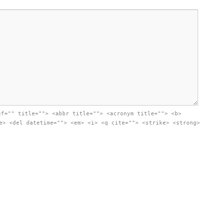
ef="" title=""> <abbr title=""> <acronym title=""> <b>
e> <del datetime=""> <em> <i> <q cite=""> <strike> <strong>