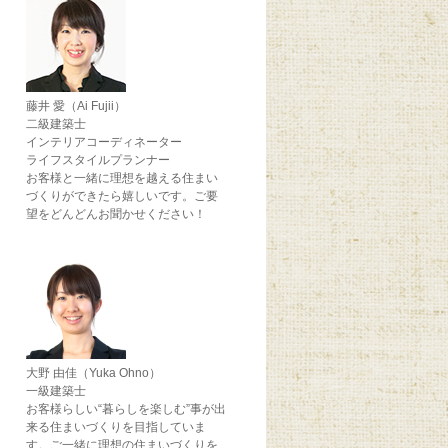
藤井 愛（Ai Fujii）
二級建築士
インテリアコーディネーター
ライフスタイルプランナー
お客様と一緒に理想を越える住まい
づくりができたら嬉しいです。ご要
望をどんどんお聞かせください！
大野 由佳（Yuka Ohno）
一級建築士
お客様らしい“暮らしを楽しむ”事が出
来る住まいづくりを目指していま
す。ご一緒に理想の住まいづくりを