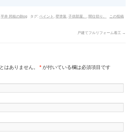
,
平井 邦枝のBlog
タグ:
ペイント
,
壁塗装
,
子供部屋、
,
間仕切り、
この投稿
戸建てフルリフォーム着工
→
とはありません。
*
が付いている欄は必須項目です