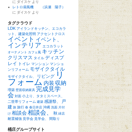
に
ダイスケ
より
レトロ扇風機 （浜瀬 陽子）
に
ダイスケ
より
タグクラウド
LDK
アイランドキッチン、エコカラ
ット、建築化照明
アクセントクロス
イベント
イベント、
インテリア
エコカラット
キッチン
オーナメント
カフェ風
クリスマス
ディスプ
タイル
レイ
トイレ
マンション
マンショ
モザイクタイル
ンリフォーム
リ
リビング
モザイクタイル、
フォーム
収納
内装
完成見学
増築
壁面収納家具
会
小上り、タタミスペース、
対面
戸
感謝祭、
二世帯リフォーム
建築
建
旅行
沖縄
旅
春
春日井店
洗面
片付
相談会、
相談会
秋
け
緑店
耐震補強
見学会
見学会、
間取り
桶庄グループサイト