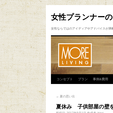
女性プランナーの
女性ならではのアイディアやアドバイスが満
コンセプト
プラン
事例&費用
←
夏の思い出
夏休み 子供部屋の壁