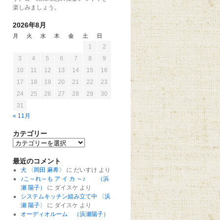
楽しみましょう。
2026年8月
月
火
水
木
金
土
日
1
2
3
4
5
6
7
8
9
10
11
12
13
14
15
16
17
18
19
20
21
22
23
24
25
26
27
28
29
30
31
« 11月
カテゴリー
最近のコメント
犬 〈岡田 麻希〉
に
だいすけ
より
♪こ～れ～も ア イ カ ～♪ （浜
瀬 陽子）
に
ダイスケ
より
システムキッチン組み立て中 〈浜
瀬 陽子〉
に
ダイスケ
より
オーディオルーム （浜瀬陽子）