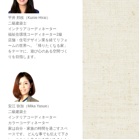
平井 邦枝（Kunie Hirai）
二級建築士
インテリアコーディネーター
福祉住環境コーディネーター2級
店舗・住宅デザイン業を経てリフォ
ームの世界へ。「帰りたくなる家」
をテーマに、遊び心のある空間づく
りを目指します。
安江 弥加（Mika Yasue）
二級建築士
インテリアコーディネーター
カラーコーディネーター
家は自分・家族の時間を過ごすスペ
ースです。 どんな事でも伝えて下さ