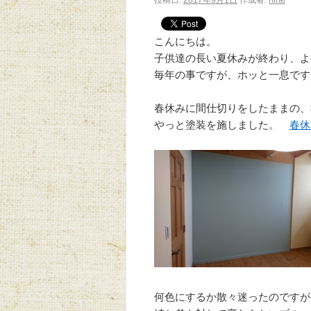
投稿日:
2017年9月1日
作成者:
hirai
こんにちは。
子供達の長い夏休みが終わり、よ
毎年の事ですが、ホッと一息です
春休みに間仕切りをしたままの、
やっと塗装を施しました。
春休
何色にするか散々迷ったのですが