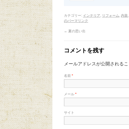
カテゴリー:
インテリア
,
リフォーム
,
内装
のパーマリンク
←
夏の思い出
コメントを残す
メールアドレスが公開されるこ
名前
*
メール
*
サイト