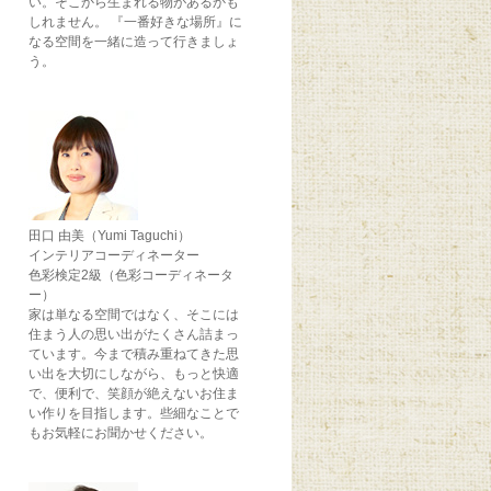
い。そこから生まれる物があるかも
しれません。 『一番好きな場所』に
なる空間を一緒に造って行きましょ
う。
田口 由美（Yumi Taguchi）
インテリアコーディネーター
色彩検定2級（色彩コーディネータ
ー）
家は単なる空間ではなく、そこには
住まう人の思い出がたくさん詰まっ
ています。今まで積み重ねてきた思
い出を大切にしながら、もっと快適
で、便利で、笑顔が絶えないお住ま
い作りを目指します。些細なことで
もお気軽にお聞かせください。