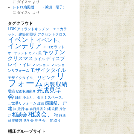
に
ダイスケ
より
レトロ扇風機 （浜瀬 陽子）
に
ダイスケ
より
タグクラウド
LDK
アイランドキッチン、エコカラ
ット、建築化照明
アクセントクロス
イベント
イベント、
インテリア
エコカラット
キッチン
オーナメント
カフェ風
クリスマス
ディスプ
タイル
レイ
トイレ
マンション
マンショ
モザイクタイル
ンリフォーム
リ
リビング
モザイクタイル、
フォーム
収納
内装
完成見学
増築
壁面収納家具
会
小上り、タタミスペース、
対面
戸
感謝祭、
二世帯リフォーム
建築
建
旅行
沖縄
旅
春
春日井店
洗面
片付
相談会、
相談会
秋
け
緑店
耐震補強
見学会
見学会、
間取り
桶庄グループサイト