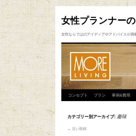
女性プランナーの
女性ならではのアイディアやアドバイスが満
コンセプト
プラン
事例&費用
趣味
カテゴリー別アーカイブ:
←
古い投稿