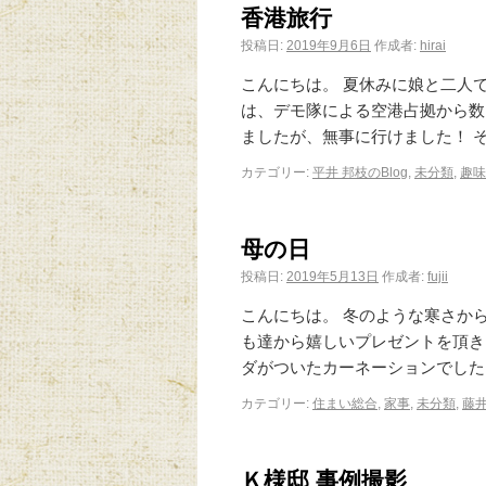
香港旅行
投稿日:
2019年9月6日
作成者:
hirai
こんにちは。 夏休みに娘と二人
は、デモ隊による空港占拠から数
ましたが、無事に行けました！ 
カテゴリー:
平井 邦枝のBlog
,
未分類
,
趣味
母の日
投稿日:
2019年5月13日
作成者:
fujii
こんにちは。 冬のような寒さか
も達から嬉しいプレゼントを頂き
ダがついたカーネーションでした
カテゴリー:
住まい総合
,
家事
,
未分類
,
藤井
Ｋ様邸 事例撮影