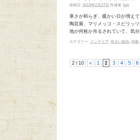
投稿日:
2019年2月27日
作成者:
fujii
寒さが和らぎ、暖かい日が増えて
陶芸展、マリメッコ・スピリッツ
地が何枚か吊るされていて、気分
カテゴリー:
インテリア
,
住まい総合
,
内装
2 / 10
«
1
2
3
4
5
6