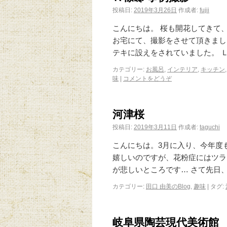
投稿日:
2019年3月26日
作成者:
fujii
こんにちは。 桜も開花してきて
お宅にて、撮影をさせて頂きまし
テキに設えをされていました。 
カテゴリー:
お風呂
,
インテリア
,
キッチン
味
|
コメントをどうぞ
河津桜
投稿日:
2019年3月11日
作成者:
taguchi
こんにちは。3月に入り、今年度
嬉しいのですが、花粉症にはツラ
が悲しいところです… さて先日、
カテゴリー:
田口 由美のBlog
,
趣味
|
タグ:
岐阜県陶芸現代美術館