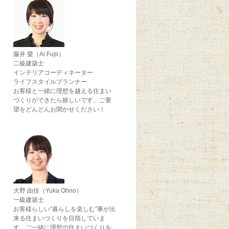
藤井 愛（Ai Fujii）
二級建築士
インテリアコーディネーター
ライフスタイルプランナー
お客様と一緒に理想を越える住まい
づくりができたら嬉しいです。ご要
望をどんどんお聞かせください！
大野 由佳（Yuka Ohno）
一級建築士
お客様らしい“暮らしを楽しむ”事が出
来る住まいづくりを目指していま
す。ご一緒に理想の住まいづくりを