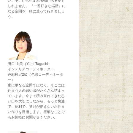
い。そこから生まれる物があるかも
しれません。 『一番好きな場所』に
なる空間を一緒に造って行きましょ
う。
田口 由美（Yumi Taguchi）
インテリアコーディネーター
色彩検定2級（色彩コーディネータ
ー）
家は単なる空間ではなく、そこには
住まう人の思い出がたくさん詰まっ
ています。今まで積み重ねてきた思
い出を大切にしながら、もっと快適
で、便利で、笑顔が絶えないお住ま
い作りを目指します。些細なことで
もお気軽にお聞かせください。