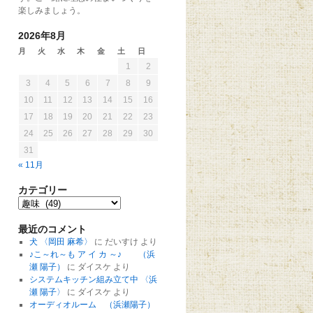
楽しみましょう。
2026年8月
月
火
水
木
金
土
日
1
2
3
4
5
6
7
8
9
10
11
12
13
14
15
16
17
18
19
20
21
22
23
24
25
26
27
28
29
30
31
« 11月
カテゴリー
最近のコメント
犬 〈岡田 麻希〉
に
だいすけ
より
♪こ～れ～も ア イ カ ～♪ （浜
瀬 陽子）
に
ダイスケ
より
システムキッチン組み立て中 〈浜
瀬 陽子〉
に
ダイスケ
より
オーディオルーム （浜瀬陽子）