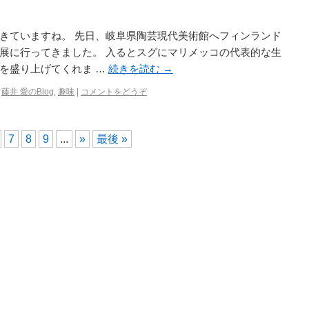
きていますね。 先日、岐阜県陶芸現代美術館へフィンランド
展に行ってきました。 入るとスグにマリメッコの代表的な生
を盛り上げてくれま …
続きを読む
→
,
藤井 愛のBlog
,
趣味
|
コメントをどうぞ
7
8
9
...
»
最後 »