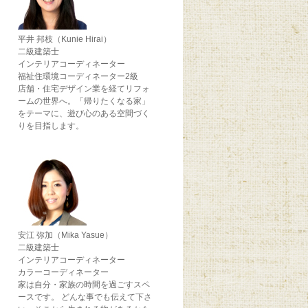
平井 邦枝（Kunie Hirai）
二級建築士
インテリアコーディネーター
福祉住環境コーディネーター2級
店舗・住宅デザイン業を経てリフォ
ームの世界へ。「帰りたくなる家」
をテーマに、遊び心のある空間づく
りを目指します。
安江 弥加（Mika Yasue）
二級建築士
インテリアコーディネーター
カラーコーディネーター
家は自分・家族の時間を過ごすスペ
ースです。 どんな事でも伝えて下さ