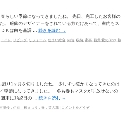
、春らしい季節になってきましたね。 先日、完工したお客様の
た。 服飾のデザイナーをされている方だけあって、室内もス
ＬＤＫは白を基調 …
続きを読む
→
,
トイレ
,
リビング
,
リフォーム
,
住まい総合
,
内装
,
収納
,
家事
,
藤井 愛のBlog
,
趣
も残り1ヶ月を切りましたね。 少しずつ暖かくなってきたのは
イ季節になってきました。 冬も春もマスクが手放せないの
週末に1泊2日の …
続きを読む
→
河津桜，伊豆，桜まつり，春，菜の花
|
コメントをどうぞ