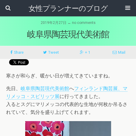
女性プランナーのブログ
2019年2月27日 ↔ no comments
岐阜県陶芸現代美術館
Share
Tweet
+ 1
Mail
寒さが和らぎ、暖かい日が増えてきていますね。
先日、
岐阜県陶芸現代美術館
へ
フィンランド陶芸展、マ
リメッコ・スピリッツ展
に行ってきました。
入るとスグにマリメッコの代表的な生地が何枚か吊るさ
れていて、気分を盛り上げてくれます。