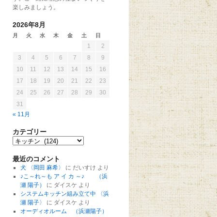
楽しみましょう。
2026年8月
月
火
水
木
金
土
日
1
2
3
4
5
6
7
8
9
10
11
12
13
14
15
16
17
18
19
20
21
22
23
24
25
26
27
28
29
30
31
« 11月
カテゴリー
最近のコメント
犬 〈岡田 麻希〉
に
だいすけ
より
♪こ～れ～も ア イ カ ～♪ （浜
瀬 陽子）
に
ダイスケ
より
システムキッチン組み立て中 〈浜
瀬 陽子〉
に
ダイスケ
より
オーディオルーム （浜瀬陽子）