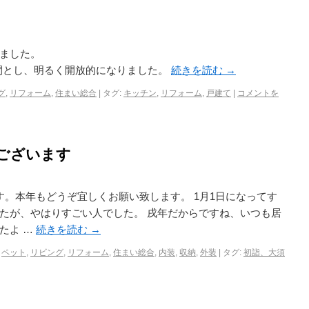
ました。
空間とし、明るく開放的になりました。
続きを読む
→
グ
,
リフォーム
,
住まい総合
|
タグ:
キッチン
,
リフォーム
,
戸建て
|
コメントを
ございます
。本年もどうぞ宜しくお願い致します。 1月1日になってす
たが、やはりすごい人でした。 戌年だからですね、いつも居
たよ …
続きを読む
→
,
ペット
,
リビング
,
リフォーム
,
住まい総合
,
内装
,
収納
,
外装
|
タグ:
初詣、大須