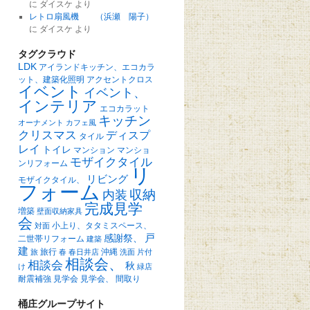
に
ダイスケ
より
レトロ扇風機 （浜瀬 陽子）
に
ダイスケ
より
タグクラウド
LDK
アイランドキッチン、エコカラ
ット、建築化照明
アクセントクロス
イベント
イベント、
インテリア
エコカラット
キッチン
オーナメント
カフェ風
クリスマス
ディスプ
タイル
レイ
トイレ
マンション
マンショ
モザイクタイル
ンリフォーム
リ
リビング
モザイクタイル、
フォーム
収納
内装
完成見学
増築
壁面収納家具
会
小上り、タタミスペース、
対面
戸
感謝祭、
二世帯リフォーム
建築
建
旅行
沖縄
旅
春
春日井店
洗面
片付
相談会、
相談会
秋
け
緑店
耐震補強
見学会
見学会、
間取り
桶庄グループサイト