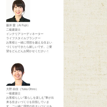
藤井 愛（Ai Fujii）
二級建築士
インテリアコーディネーター
ライフスタイルプランナー
お客様と一緒に理想を越える住まい
づくりができたら嬉しいです。ご要
望をどんどんお聞かせください！
大野 由佳（Yuka Ohno）
一級建築士
お客様らしい“暮らしを楽しむ”事が出
来る住まいづくりを目指していま
す。ご一緒に理想の住まいづくりを