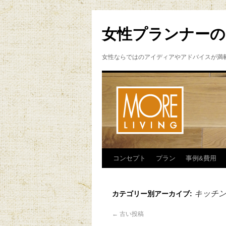
女性プランナーの
女性ならではのアイディアやアドバイスが満
コンセプト
プラン
事例&費用
キッチ
カテゴリー別アーカイブ:
←
古い投稿