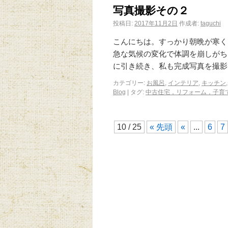
写真撮影その２
投稿日:
2017年11月2日
作成者:
taguchi
こんにちは。す
急な気候の変化で体調を崩しがち
に引き続き、私も完成写真を撮影
カテゴリー:
お風呂
,
インテリア
,
キッチン
Blog
|
タグ:
中古住宅，リフォーム，子育
10 / 25
« 先頭
«
...
6
7