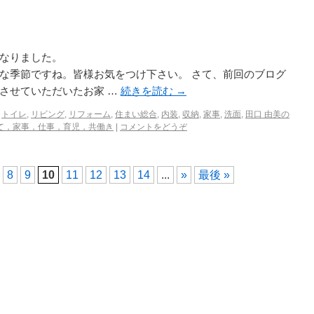
っかり朝晩が寒くなりました。
な季節ですね。皆様お気をつけ下さい。 さて、前回のブログ
させていただいたお家 …
続きを読む
→
,
トイレ
,
リビング
,
リフォーム
,
住まい総合
,
内装
,
収納
,
家事
,
洗面
,
田口 由美の
て，家事，仕事，育児，共働き
|
コメントをどうぞ
8
9
10
11
12
13
14
...
»
最後 »