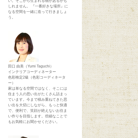
い。そこから生まれる物があるかも
しれません。 『一番好きな場所』に
なる空間を一緒に造って行きましょ
う。
田口 由美（Yumi Taguchi）
インテリアコーディネーター
色彩検定2級（色彩コーディネータ
ー）
家は単なる空間ではなく、そこには
住まう人の思い出がたくさん詰まっ
ています。今まで積み重ねてきた思
い出を大切にしながら、もっと快適
で、便利で、笑顔が絶えないお住ま
い作りを目指します。些細なことで
もお気軽にお聞かせください。