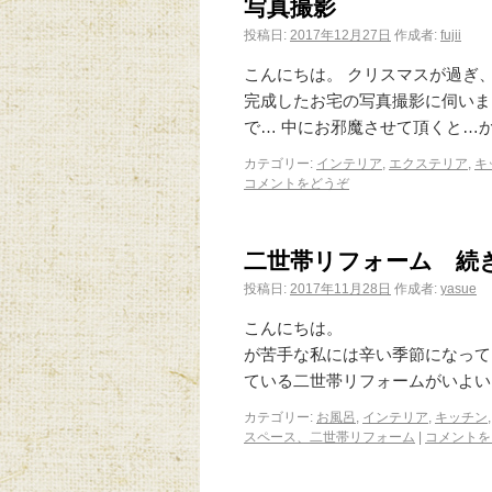
写真撮影
投稿日:
2017年12月27日
作成者:
fujii
こんにちは。 クリスマスが過ぎ
完成したお宅の写真撮影に伺いま
で… 中にお邪魔させて頂くと…
カテゴリー:
インテリア
,
エクステリア
,
キ
コメントをどうぞ
二世帯リフォーム 続
投稿日:
2017年11月28日
作成者:
yasue
こんに
が苦手な私には辛い季節になって
ている二世帯リフォームがいよい
カテゴリー:
お風呂
,
インテリア
,
キッチン
スペース、二世帯リフォーム
|
コメントを