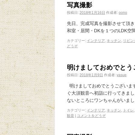
写真撮影
投稿日:
2018年1月16日
作成者:
oono
先日、完成写真を撮影させて頂き
和室・居間・DKを１つのLDK
カテゴリー:
インテリア
,
キッチン
,
リビン
どうぞ
明けましておめでとう
投稿日:
2018年1月9日
作成者:
yasue
明けましておめでとうございます
ぐ大須観音へ初詣に行ってきまし
ないところにワンちゃんがいまし
カテゴリー:
インテリア
,
キッチン
,
トイレ
観音
|
コメントをどうぞ