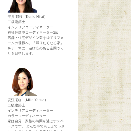
平井 邦枝（Kunie Hirai）
二級建築士
インテリアコーディネーター
福祉住環境コーディネーター2級
店舗・住宅デザイン業を経てリフォ
ームの世界へ。「帰りたくなる家」
をテーマに、遊び心のある空間づく
りを目指します。
安江 弥加（Mika Yasue）
二級建築士
インテリアコーディネーター
カラーコーディネーター
家は自分・家族の時間を過ごすスペ
ースです。 どんな事でも伝えて下さ