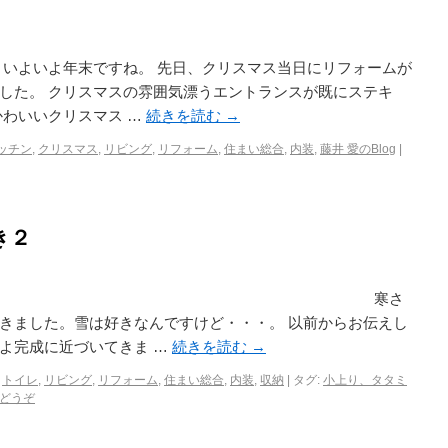
、いよいよ年末ですね。 先日、クリスマス当日にリフォームが
した。 クリスマスの雰囲気漂うエントランスが既にステキ
かわいいクリスマス …
続きを読む
→
ッチン
,
クリスマス
,
リビング
,
リフォーム
,
住まい総合
,
内装
,
藤井 愛のBlog
|
き２
ちは。 寒さ
きました。雪は好きなんですけど・・・。 以前からお伝えし
よ完成に近づいてきま …
続きを読む
→
,
トイレ
,
リビング
,
リフォーム
,
住まい総合
,
内装
,
収納
|
タグ:
小上り、タタミ
どうぞ