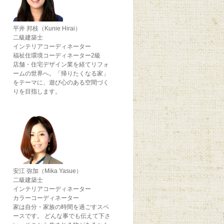
平井 邦枝（Kunie Hirai）
二級建築士
インテリアコーディネーター
福祉住環境コーディネーター2級
店舗・住宅デザイン業を経てリフォ
ームの世界へ。「帰りたくなる家」
をテーマに、遊び心のある空間づく
りを目指します。
安江 弥加（Mika Yasue）
二級建築士
インテリアコーディネーター
カラーコーディネーター
家は自分・家族の時間を過ごすスペ
ースです。 どんな事でも伝えて下さ