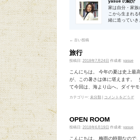
yasue の紹介
家は自分・家族
こから生まれる
緒に造っていき
←
古い投稿
旅行
投稿日:
2018年7月24日
作成者:
yasue
こんにちは。 今年の夏は史上最
が、この暑さは体に堪えます。 
て今回は、海より山へ。ダイヤモ
カテゴリー:
未分類
|
コメントをどうぞ
OPEN ROOM
投稿日:
2018年6月19日
作成者:
yasue
こんにちは。 梅雨の時期なので