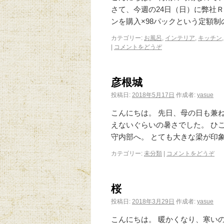
さて、今週の24日（日）に弊社Ｒ
ンを購入×98パックという定額制
カテゴリー:
お風呂
,
インテリア
,
キッチン
|
コメントをどうぞ
彦根城
投稿日:
2018年5月17日
作成者:
yasue
こんにちは。 先日、母の日も兼
えないぐらいの暑さでした。 ひ
守内部へ。 とても大きな梁が印
カテゴリー:
未分類
|
コメントをどうぞ
桜
投稿日:
2018年3月29日
作成者:
yasue
こんにちは。 暖かくなり、寒い