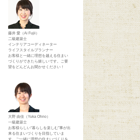
藤井 愛（Ai Fujii）
二級建築士
インテリアコーディネーター
ライフスタイルプランナー
お客様と一緒に理想を越える住まい
づくりができたら嬉しいです。ご要
望をどんどんお聞かせください！
大野 由佳（Yuka Ohno）
一級建築士
お客様らしい“暮らしを楽しむ”事が出
来る住まいづくりを目指していま
す。ご一緒に理想の住まいづくりを