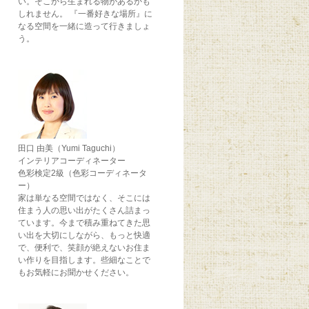
い。そこから生まれる物があるかも
しれません。 『一番好きな場所』に
なる空間を一緒に造って行きましょ
う。
田口 由美（Yumi Taguchi）
インテリアコーディネーター
色彩検定2級（色彩コーディネータ
ー）
家は単なる空間ではなく、そこには
住まう人の思い出がたくさん詰まっ
ています。今まで積み重ねてきた思
い出を大切にしながら、もっと快適
で、便利で、笑顔が絶えないお住ま
い作りを目指します。些細なことで
もお気軽にお聞かせください。