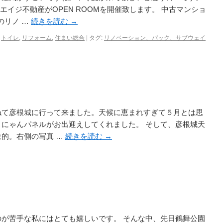
エイジ不動産がOPEN ROOMを開催致します。 中古マンショ
のリノ …
続きを読む
→
,
トイレ
,
リフォーム
,
住まい総合
|
タグ:
リノベーション、パック、サブウェイ
ねて彦根城に行って来ました。天候に恵まれすぎて５月とは思
こにゃんパネルがお出迎えしてくれました。 そして、彦根城天
象的。右側の写真 …
続きを読む
→
のが苦手な私にはとても嬉しいです。 そんな中、先日鶴舞公園