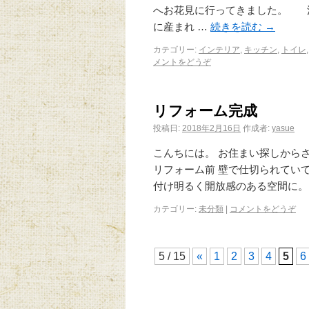
へお花見に行ってきました。 
に産まれ …
続きを読む
→
カテゴリー:
インテリア
,
キッチン
,
トイレ
メントをどうぞ
リフォーム完成
投稿日:
2018年2月16日
作成者:
yasue
こんちには。 お住まい探しから
リフォーム前 壁で仕切られてい
付け明るく開放感のある空間に。
カテゴリー:
未分類
|
コメントをどうぞ
5 / 15
«
1
2
3
4
5
6