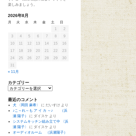
楽しみましょう。
2026年8月
月
火
水
木
金
土
日
1
2
3
4
5
6
7
8
9
10
11
12
13
14
15
16
17
18
19
20
21
22
23
24
25
26
27
28
29
30
31
« 11月
カテゴリー
最近のコメント
犬 〈岡田 麻希〉
に
だいすけ
より
♪こ～れ～も ア イ カ ～♪ （浜
瀬 陽子）
に
ダイスケ
より
システムキッチン組み立て中 〈浜
瀬 陽子〉
に
ダイスケ
より
オーディオルーム （浜瀬陽子）