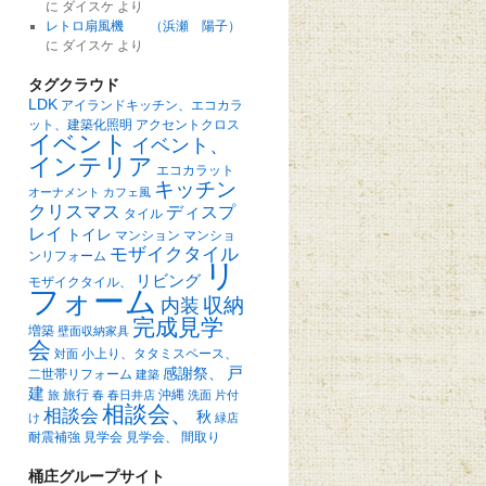
に
ダイスケ
より
レトロ扇風機 （浜瀬 陽子）
に
ダイスケ
より
タグクラウド
LDK
アイランドキッチン、エコカラ
ット、建築化照明
アクセントクロス
イベント
イベント、
インテリア
エコカラット
キッチン
オーナメント
カフェ風
クリスマス
ディスプ
タイル
レイ
トイレ
マンション
マンショ
モザイクタイル
ンリフォーム
リ
リビング
モザイクタイル、
フォーム
収納
内装
完成見学
増築
壁面収納家具
会
小上り、タタミスペース、
対面
戸
感謝祭、
二世帯リフォーム
建築
建
旅行
沖縄
旅
春
春日井店
洗面
片付
相談会、
相談会
秋
け
緑店
耐震補強
見学会
見学会、
間取り
桶庄グループサイト