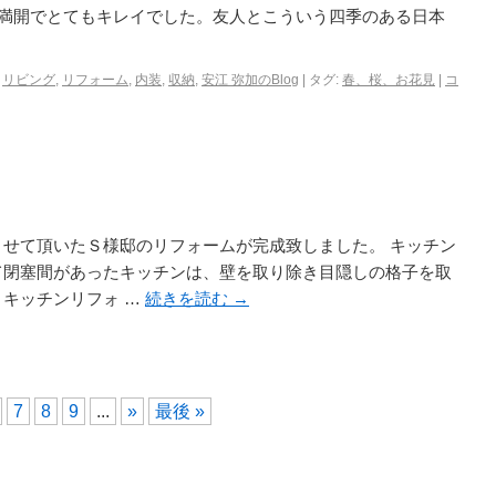
満開でとてもキレイでした。友人とこういう四季のある日本
,
リビング
,
リフォーム
,
内装
,
収納
,
安江 弥加のBlog
|
タグ:
春、桜、お花見
|
コ
させて頂いたＳ様邸のリフォームが完成致しました。 キッチン
て閉塞間があったキッチンは、壁を取り除き目隠しの格子を取
 キッチンリフォ …
続きを読む
→
7
8
9
...
»
最後 »