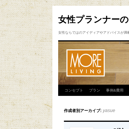
女性プランナーの
女性ならではのアイディアやアドバイスが満
コンセプト
プラン
事例&費用
yasue
作成者別アーカイブ: