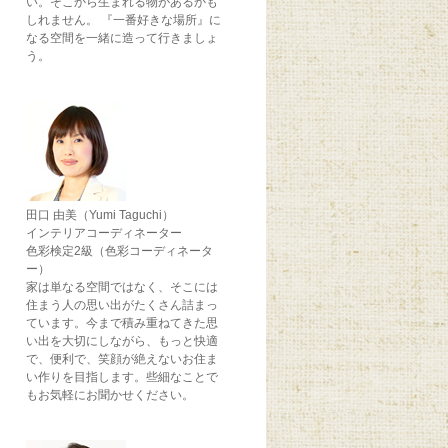
い。そこから生まれる物があるかも
しれません。 『一番好きな場所』に
なる空間を一緒に造って行きましょ
う。
田口 由美（Yumi Taguchi）
インテリアコーディネーター
色彩検定2級（色彩コーディネータ
ー）
家は単なる空間ではなく、そこには
住まう人の思い出がたくさん詰まっ
ています。今まで積み重ねてきた思
い出を大切にしながら、もっと快適
で、便利で、笑顔が絶えないお住ま
い作りを目指します。些細なことで
もお気軽にお聞かせください。