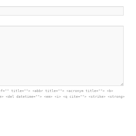
ef="" title=""> <abbr title=""> <acronym title=""> <b>
e> <del datetime=""> <em> <i> <q cite=""> <strike> <strong>