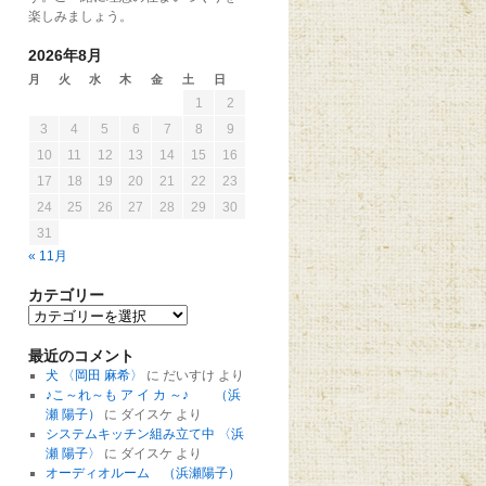
楽しみましょう。
2026年8月
月
火
水
木
金
土
日
1
2
3
4
5
6
7
8
9
10
11
12
13
14
15
16
17
18
19
20
21
22
23
24
25
26
27
28
29
30
31
« 11月
カテゴリー
最近のコメント
犬 〈岡田 麻希〉
に
だいすけ
より
♪こ～れ～も ア イ カ ～♪ （浜
瀬 陽子）
に
ダイスケ
より
システムキッチン組み立て中 〈浜
瀬 陽子〉
に
ダイスケ
より
オーディオルーム （浜瀬陽子）