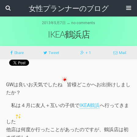
女性プランナーのブログ
2013年5月7日 ↔ no comments
IKEA鶴浜店
Share
Tweet
+ 1
Mail
GWは良いお天気でしたね
皆様どこかへお出掛けしまし
たか？
私は４月に友人＋互いの子供で
IKEA鶴浜
へ行ってきま
した
他店は何度か行ったことがあったのですが、鶴浜店は初