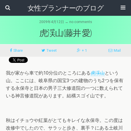
女性プランナーのブログ
2009年4月12日 ↔ no comments
虎渓山(藤井 愛)
Share
Tweet
+ 1
Mail
我が家から車で約10分位のところにある
虎渓山
という
山。ここには、岐阜県の国宝3つの建物のうち2つを保有
する永保寺と日本の男子三大修道院の一つに数えられて
いる神言修道院があります。結構スゴイ山です。
秋はイチョウや紅葉がとてもキレイな永保寺。この度は
改修中でしたので、サラッと歩き、裏手？にある土岐川