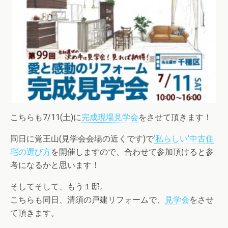
こちらも7/11(土)に
完成現場見学会
をさせて頂きます！
同日に覚王山(見学会会場の近くです)で
‘私らしい’中古住
宅の選び方
を開催しますので、合わせて参加頂けると参
考になるかと思います！
そしてそして、もう１邸。
こちらも同日、清須の戸建リフォームで、
見学会
をさせ
て頂きます。